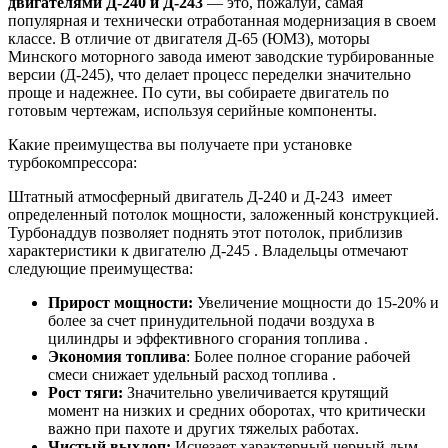
двигателями Д-240 и Д-243
— это, пожалуй, самая
популярная и технически отработанная модернизация в своем
классе. В отличие от двигателя Д-65 (ЮМЗ), моторы
Минского моторного завода имеют заводские турбированные
версии (Д-245), что делает процесс переделки значительно
проще и надежнее. По сути, вы собираете двигатель по
готовым чертежам, используя серийные компоненты.
Какие преимущества вы получаете при установке
турбокомпрессора:
Штатный атмосферный двигатель Д-240 и Д-243 имеет
определенный потолок мощности, заложенный конструкцией.
Турбонаддув позволяет поднять этот потолок, приблизив
характеристики к двигателю Д-245
. Владельцы отмечают
следующие преимущества:
Прирост мощности:
Увеличение мощности до 15-20% и
более за счет принудительной подачи воздуха в
цилиндры и эффективного сгорания топлива
.
Экономия топлива
: Более полное сгорание рабочей
смеси снижает удельный расход топлива
.
Рост тяги:
Значительно увеличивается крутящий
момент на низких и средних оборотах, что критически
важно при пахоте и других тяжелых работах.
Чистый выхлоп:
Исчезает характерный черный дым