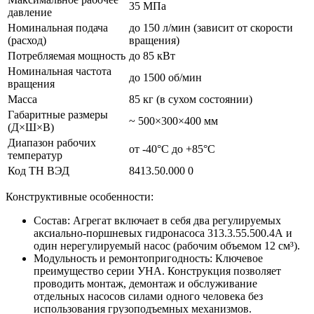
35 МПа
давление
Номинальная подача
до 150 л/мин (зависит от скорости
(расход)
вращения)
Потребляемая мощность
до 85 кВт
Номинальная частота
до 1500 об/мин
вращения
Масса
85 кг (в сухом состоянии)
Габаритные размеры
~ 500×300×400 мм
(Д×Ш×В)
Диапазон рабочих
от -40°C до +85°C
температур
Код ТН ВЭД
8413.50.000 0
Конструктивные особенности:
Состав: Агрегат включает в себя два регулируемых
аксиально-поршневых гидронасоса 313.3.55.500.4А и
один нерегулируемый насос (рабочим объемом 12 см³)
.
Модульность и ремонтопригодность: Ключевое
преимущество серии УНА. Конструкция позволяет
проводить монтаж, демонтаж и обслуживание
отдельных насосов силами одного человека без
использования грузоподъемных механизмов.